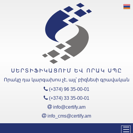
«Սերտիֆիկացում և Որակ»
ՍՊԸ
Արտադրանքի
Սերտիֆիկացման Մարմնի
հավատարմագրման
ոլորտներն են՝
ԵԱՏՄ ՏԿ
ՍԵՐՏԻՖԻԿԱՑՈՒՄ ԵՎ ՈՐԱԿ ՍՊԸ
Հավատարմագրման ոլորտ
(EAC)
Որակը դա կարգախոս չէ, այլ՝ բիզնեսի գրավական
ՀՀ ՏԿ
Հավատարմագրման ոլորտ
(+374) 96 35-00-01
(ՀՏԿ)
(+374) 33 35-00-01
info@certify.am
Կառավարման
Համակարգերի
info_cms@certify.am
Սերտիֆիկացման Մարմնի
Հավատարմագրման
ոլորտները՝