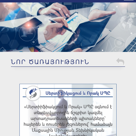
ԿՀՍՄ Հավատարմագրման
ոլորտ
ՆՈՐ ԾԱՌԱՅՈՒԹՅՈՒՆ