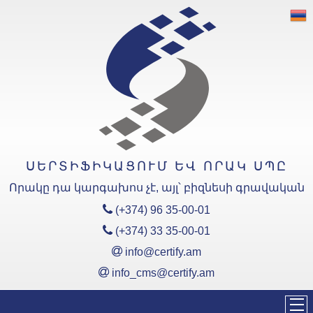
«Սերտիֆիկացում և Որակ»
ՍՊԸ
Արտադրանքի
Սերտիֆիկացման Մարմնի
հավատարմագրման
ոլորտներն են՝
ԵԱՏՄ ՏԿ
ՍԵՐՏԻՖԻԿԱՑՈՒՄ ԵՎ ՈՐԱԿ ՍՊԸ
Հավատարմագրման ոլորտ
(EAC)
Որակը դա կարգախոս չէ, այլ՝ բիզնեսի գրավական
ՀՀ ՏԿ
Հավատարմագրման ոլորտ
(+374) 96 35-00-01
(ՀՏԿ)
(+374) 33 35-00-01
info@certify.am
Կառավարման
Համակարգերի
info_cms@certify.am
Սերտիֆիկացման Մարմնի
Հավատարմագրման
ոլորտները՝