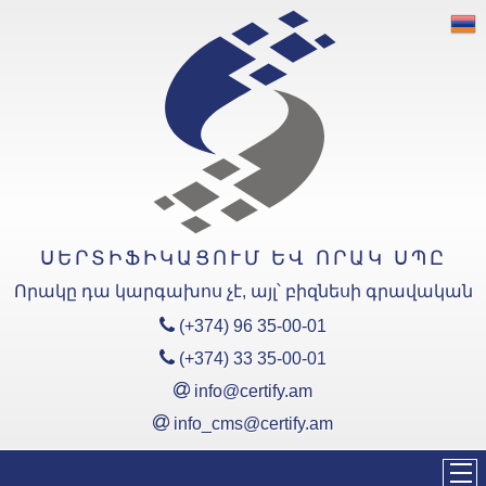
«Սերտիֆիկացում և Որակ»
ՍՊԸ
Արտադրանքի
Սերտիֆիկացման Մարմնի
հավատարմագրման
ոլորտներն են՝
ԵԱՏՄ ՏԿ
ՍԵՐՏԻՖԻԿԱՑՈՒՄ ԵՎ ՈՐԱԿ ՍՊԸ
Հավատարմագրման ոլորտ
(EAC)
Որակը դա կարգախոս չէ, այլ՝ բիզնեսի գրավական
ՀՀ ՏԿ
Հավատարմագրման ոլորտ
(+374) 96 35-00-01
(ՀՏԿ)
(+374) 33 35-00-01
info@certify.am
Կառավարման
Համակարգերի
info_cms@certify.am
Սերտիֆիկացման Մարմնի
Հավատարմագրման
ոլորտները՝