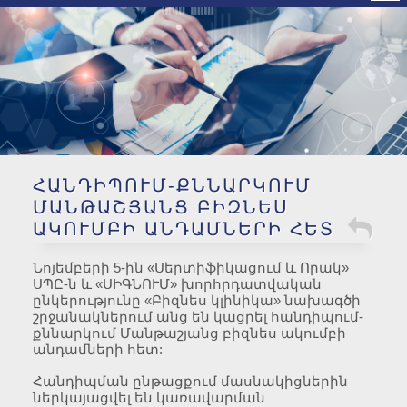
ԿՀՍՄ Հավատարմագրման
ոլորտ
ՀԱՆԴԻՊՈՒՄ-ՔՆՆԱՐԿՈՒՄ
ՄԱՆԹԱՇՅԱՆՑ ԲԻԶՆԵՍ
ԱԿՈՒՄԲԻ ԱՆԴԱՄՆԵՐԻ ՀԵՏ
Նոյեմբերի 5-ին «Սերտիֆիկացում և Որակ»
ՍՊԸ-ն և «ՍԻԳՆՈՒՄ» խորհրդատվական
ընկերությունը «Բիզնես կլինիկա» նախագծի
շրջանակներում անց են կացրել հանդիպում-
քննարկում Մանթաշյանց բիզնես ակումբի
անդամների հետ:
Հանդիպման ընթացքում մասնակիցներին
ներկայացվել են կառավարման