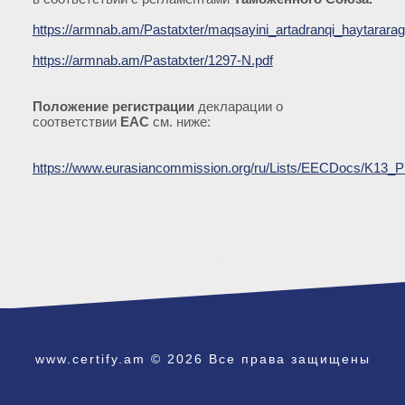
https://armnab.am/Pastatxter/maqsayini_artadranqi_haytararagi
https://armnab.am/Pastatxter/1297-N.pdf
Положение регистрации
декларации о
соответствии
EAC
см. ниже:
https://www.eurasiancommission.org/ru/Lists/EECDocs/K13_P
www.certify.am © 2026 Все права защищены