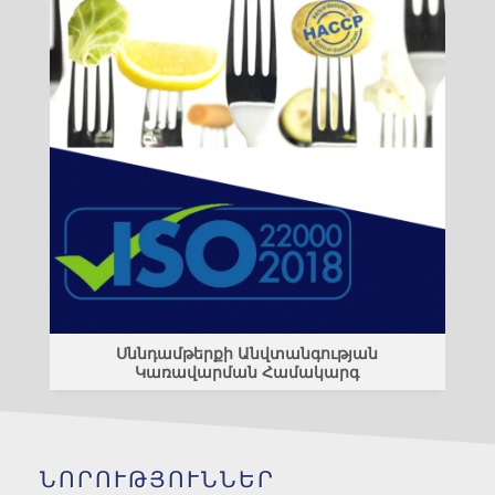
Սննդամթերքի Անվտանգության
Կառավարման Համակարգ
ՆՈՐՈՒԹՅՈՒՆՆԵՐ