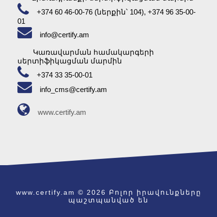
+374 60 46-00-76 (ներքին՝ 104), +374 96 35-00-
Նոր ծառայություն
01
info@certify.am
«Սերտիիֆիակցում և Որակ» ՍՊԸ օգնում է
Կառավարման համակարգերի
տնտեսվարողին...
սերտիֆիկացման մարմին
+374 33 35-00-01
Համագործակցության
info_cms@certify.am
կամուրջ
www.certify.am
«Սերտիֆիկացում և Որակ» ՍՊԸ-ն
ներկայացրեց EAC հայտարարագրերի և
սերտիֆիկատների տրամադրման
ծառայությունները և ոլորտները...
ՀՀ-ում կան բարեխիղճ
արտադրողներ
www.certify.am © 2026 Բոլոր իրավունքները
պաշտպանված են
16/02/2018 թվականին տեղի ունեցավ