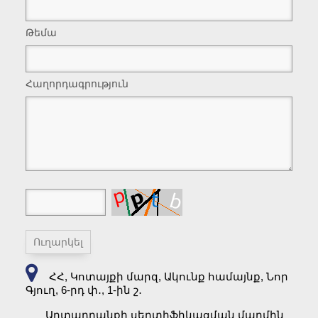
«ՍԵՐՏԻՖԻԱՑՈւՄ ԵՎ ՈՐԱԿ» ՍՊԸ-ն
հետայսու հանդիսանում է EU Business
Թեմա
Register-ում պաշտոնապես գրանցված
անդամ...
Հաղորդագրություն
Վստահե՛ք Ձեր բիզնեսը
պրոֆեսիոնալներին
Որակյալ ծառայություններ մատուցելու
գրավականը պրոֆեսիոնալ թիմ ունենալն
է...
ՊՐՈԴԷՔՍՊՈ 2019
Փետրվարի 11-15 Մոսկվայում տեղի
ունեցավ «ՊՐՈԴԷՔՍՊՈ» 26-րդ միջազգային
ՀՀ, Կոտայքի մարզ,
Ակունք համայնք, Նոր
ցուցահանդեսը, որը սննդի, ըմպելիքների և
Գյուղ, 6-րդ փ․, 1-ին շ․
սննդային հումքի ոլորտում թիվ 1
ցուցահանդեսն է համարվում ՌԴ-ում...
Արտադրանքի սերտիֆիկացման մարմին