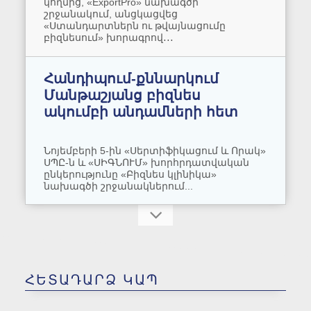
կողմից, «ExportPro» նախագծի
շրջանակում, անցկացվեց
«Ստանդարտներն ու թվայնացումը
բիզնեսում» խորագրով․․․
Հանդիպում-քննարկում
Մանթաշյանց բիզնես
ակումբի անդամների հետ
Նոյեմբերի 5-ին «Սերտիֆիկացում և Որակ»
ՍՊԸ-ն և «ՍԻԳՆՈՒՄ» խորհրդատվական
ընկերությունը «Բիզնես կլինիկա»
նախագծի շրջանակներում...
«Ծխախոտային
արտադրատեսակների և
դրանց փոխարինիչների
համապատասխանության
ՀԵՏԱԴԱՐՁ ԿԱՊ
գնահատում» խորագրով
շնորհանդես-կոնֆերանս