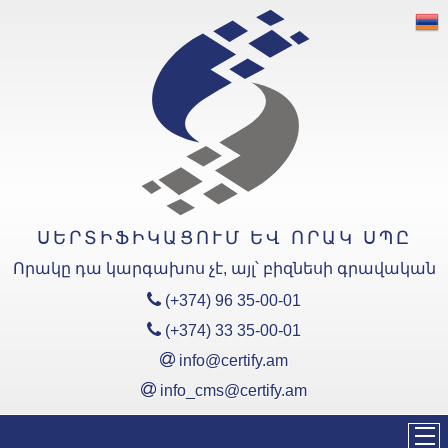
«Սերտիֆիկացում և Որակ»
ՍՊԸ
Արտադրանքի
Սերտիֆիկացման Մարմնի
հավատարմագրման
ոլորտներն են՝
ԵԱՏՄ ՏԿ
ՍԵՐՏԻՖԻԿԱՑՈՒՄ ԵՎ ՈՐԱԿ ՍՊԸ
Հավատարմագրման ոլորտ
(EAC)
Որակը դա կարգախոս չէ, այլ՝ բիզնեսի գրավական
ՀՀ ՏԿ
Հավատարմագրման ոլորտ
(+374) 96 35-00-01
(ՀՏԿ)
(+374) 33 35-00-01
info@certify.am
Կառավարման
Համակարգերի
info_cms@certify.am
Սերտիֆիկացման Մարմնի
Հավատարմագրման
ոլորտները՝