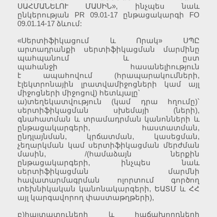
ՍԱՀՄԱՆԵԼՈՒ ՄԱՍԻՆ», ինչպես նաև
ընկերության PR 09.01-17 ընթացակարգի FO
09.01.14-17 ձևում:
«Սերտիֆիկացում և Որակ» ՍՊԸ
արտադրանքի սերտիֆիկացման մարմինը
պահպանում և ըստ
պահանջի հասանելիություն
է ապահովում (հրապարակումների,
էլեկտրոնային լրատվամիջոցների կամ այլ
միջոցների միջոցով) հետևյալը՝
ա)տեղեկատվություն (կամ դրա հղումը)՝
սերտիֆիկացման սխեմայի (ների),
գնահատման և տրամադրման կանոնների և
ընթացակարգերի, հաստատման,
ընդլայնման, կրճատման, կասեցման,
չեղարկման կամ սերտիֆիկացման մերժման
մասին, /(համաձայն ներքին
ընթացակարգերի, ինչպես նաև
սերտիֆիկացման մարմնի
հավատարմագրման ոլորտում գործող
տեխնիկական կանոնակարգերի, ԵԱՏՄ և ՀՀ
այլ կարգավորող փաստաթղթերի),
բ)հայտատուների և հաճախորդների