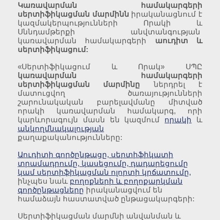
Կառավարման
համակարգերի
սերտիֆիկացման
մարմինն
իրականացնում է
կազմակերպությունների Որակի և
Սննդամթերքի անվտանգության
կառավարման համակարգերի
աուդիտ և
սերտիֆիկացում:
«Սերտիֆիկացում և Որակ» ՍՊԸ
կառավարման համակարգերի
սերտիֆիկացման մարմինը
ներդրել է
մատուցվող ծառայությունների
շարունակական բարելավմանը միտված
որակի կառավարման համակարգ, որի
կարևորագույն մասն են կազմում
որակի
և
անկողմնակալության
քաղաքականությունները:
Աուդիտի գործընթացը, սերտիֆիկատի
տրամադրումը, կասեցումը, դադարեցումը
կամ սերտիֆիկացման ոլորտի կրճատումը
,
ինչպես նաև
բողոքների և բողոքարկման
գործընթացները
իրականացվում են
համաձայն հաստատված ընթացակարգերի:
Սերտիֆիկացման մարմնի անվանման և