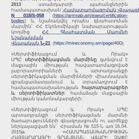
2013
ստանդարտի պահանջներին
համապատասխան՝
Հավատարմագրման Վկայագ
N 018/S-0
58
(
https://armnab.am/eaeu/certification-
bodies
)
և նշանակվել որպես գնա­հատման
մարմին՝ ՀՀ Էկոնոմիկայի նախարարու­թյան
կողմից
ՀՀ Գնահատման Մարմնի
Նշանակման
Վկայական
Ն-21
(
https://mineconomy.am/page/400
)
:
«Սերտիֆիկացում և Որակ»
ՍՊԸ
սերտիֆիկացման մարմինը
գտնվում է
մաքսային միության հավատարմագրված
լաբորատորիաների և արտադրանքի
սերտիֆիկաց­ման մարմինների միասնական
գրանցամատյանում և տրամադրում է
համապատասխանության
հայտարարագրեր
և սերտիֆիկատներ
` համաձայն մաքսային
միության կանոնակարգերի:
«Սերտիֆիկացում և Որակ» ՍՊԸ
արտադրանքի սերտիֆիկացման մարմնի
ծառայությունների գնագոյացումն ու արժեքը
ներկայացված են՝ Հրաման № 515-Ն առ 16․04․
2015թ. «ՀԱՄԱՊԱՏԱՍԽԱՆՈՒԹՅԱՆ
ՀԱՅՏԱՐԱՐԱԳՐԻ ԳՐԱՆՑՄԱՆ ՎՃԱՐԻ ՉԱՓԸ