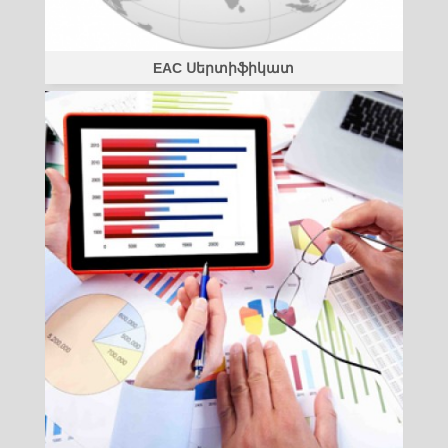
EAC Սերտիֆիկատ