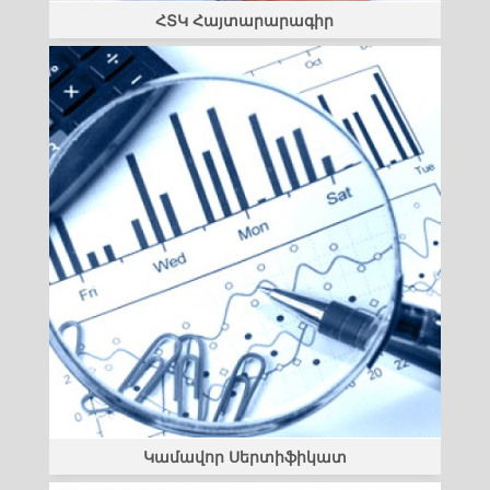
ՀՏԿ Հայտարարագիր
Կամավոր Սերտիֆիկատ