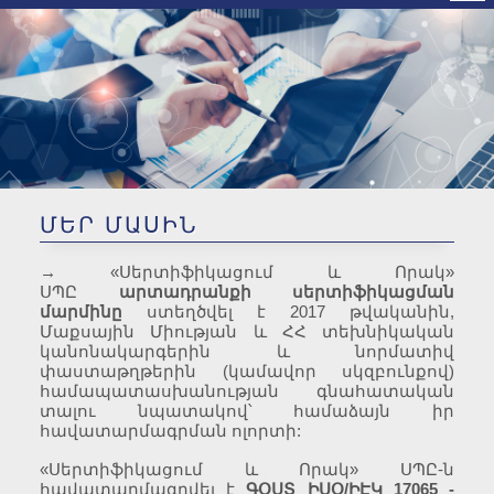
ԿՀՍՄ Հավատարմագրման
ոլորտ
ՄԵՐ ՄԱՍԻՆ
→
«Սերտիֆիկացում և Որակ»
ՍՊԸ
արտադրանքի սերտիֆիկացման
մարմինը
ստեղծվել է 2017 թվականին,
Մաքսային Միության և ՀՀ տեխնիկական
կանոնակարգերին և նորմատիվ
փաստաթղթերին (կամավոր սկզբունքով)
համապատասխանության գնահատական
տալու նպատակով՝ համաձայն իր
հավատարմագրման ոլորտի:
«Սերտիֆիկացում և Որակ» ՍՊԸ-ն
հավատարմագրվել է
ԳՕՍՏ ԻՍՕ/ԻԷԿ 17065 -